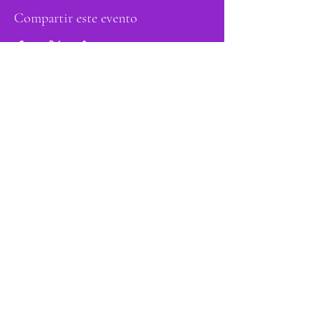
Compartir este evento
orgulloso miembro
de:
Do Not Sell My Personal Information