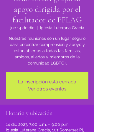
apoyo dirigida por el
facilitador de PFLAG
jue 14 de dic
  |  
Iglesia Luterana Gracia
Nuestras reuniones son un lugar seguro
para encontrar comprensión y apoyo y
están abiertas a todas las familias,
amigos, aliados y miembros de la
comunidad LGBTQ+.
La inscripción está cerrada
Ver otros eventos
Horario y ubicación
14 dic 2023, 7:00 p.m. – 9:00 p.m.
Iglesia Luterana Gracia, 101 Somerset Pl,