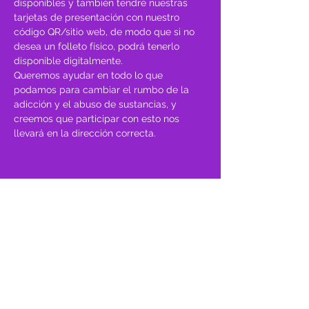
disponibles y también tendré nuestras 
tarjetas de presentación con nuestro 
código QR/sitio web, de modo que si no 
desea un folleto físico, podrá tenerlo 
disponible digitalmente.
Queremos ayudar en todo lo que 
podamos para cambiar el rumbo de la 
adicción y el abuso de sustancias, y 
creemos que participar con esto nos 
llevará en la dirección correcta.
Compartir este evento
orgulloso miembro
de: