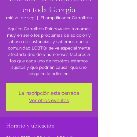
en toda Georgia
mié 20 de sep
  |  
El amplificador Carrollton
Aquí en Carrollton Rainbow nos tomamos
muy en serio los problemas de adicción y
abuso de sustancias, y sabemos que la
comunidad LGBTQ+ se ve especialmente
afectada debido a numerosos factores a
los que cada uno de nosotros estamos
sujetos y que podrían causar que uno
caiga en la adicción.
La inscripción está cerrada
Ver otros eventos
Horario y ubicación